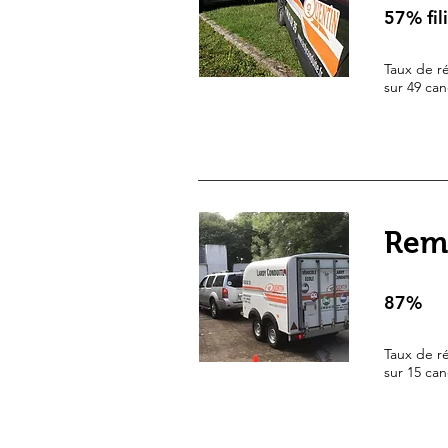
sur 54 candidats
57% fil
en 27h (moyenne)
Conduite supervisée (CS)
inconnu
Taux de ré
67 %
sur 49 can
sur 21 candidats
en 35h (moyenne)
Rem
87%
Taux de ré
sur 15 can