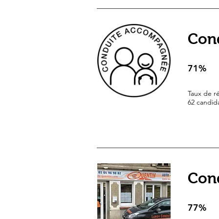
Con
71%
Taux de ré
62 candid
Cond
77%