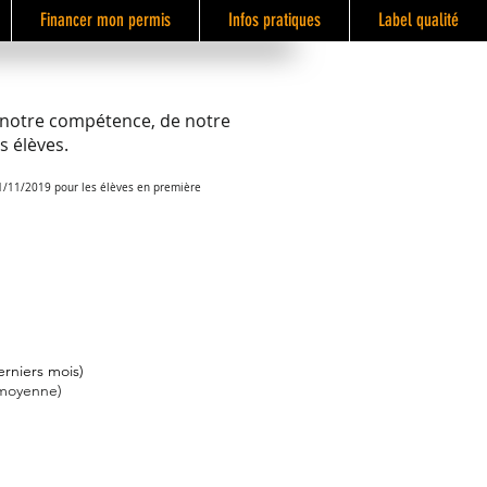
Financer mon permis
Infos pratiques
Label qualité
de notre compétence, de notre
nos élèves.
01/11/2019 pour les élèves en première
erniers mois)
(moyenne)