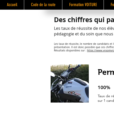
Accueil
Code de la route
Formation VOITURE
Fo
Des chiffres qui p
Les taux de réussite de nos élè
pédagogie et du soin que nous 
Les taux de réussite, le nombre de candidats et 
présentation. Il est donc possible que ces chiffres
Résultats disponibles sur :
https://www.vroomvro
Taux de réussite officiel 2018
Taux en 1ère prés. (12 derniers mo
Perm
Permis moto (A)
inconnu
0 %
100%
sur 0 candidats
en 0h (moyenne)
Taux de ré
Permis motocyclette légères (A1)
sur 1 cand
100 %
sur 1 candidats
100 %