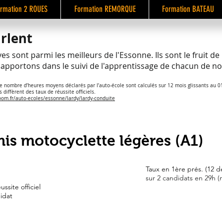
rmation 2 ROUES
Formation REMORQUE
Formation BATEAU
arlent
ves sont parmi les meilleurs de l'Essonne. Ils sont le fruit 
apportons dans le suivi de l'apprentissage de chacun de 
le nombre d’heures moyens déclarés par l’auto-école sont calculés sur 12 mois glissants au 
 diffèrent des taux de réussite officiels.
om.fr/auto-ecoles/essonne/lardy/lardy-conduite
is)
is motocyclette légères (A1)
Taux en 1ère prés. (12 d
sur 2 candidats en 29h 
ussite officiel
idat