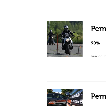
sur 2 candidats
en 29h (moyenne)
Permis motocyclette (A2)
97 %
sur 32 candidats
100 %
Perm
sur 34 candidats
en 37h (moyenne)
Permis voiture (B)
90%
78 %
sur 160 candidats
61 %
Taux de ré
sur 28 candidats
en 35h (moyenne)
Permis voiture avec remorque (BE)
80 %
sur 15 candidats
92 %
sur 13 candidats
en 12h (moyenne)
Conduite accompagnée (AAC)
Perm
inconnu
85 %