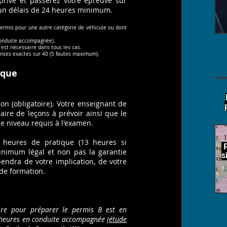
privé et passerez votre épreuve sur
 un délais de 24 heures minimum.
permis pour une autre catégorie de véhicule ou dont
 conduite accompagnée).
est nécessaire dans tous les cas.
onses exactes sur 40 (5 fautes maximum).
ique
on (obligatoire). Votre enseignant de
aire de leçons à prévoir ainsi que le
e niveau requis à l'examen.
heures de pratique (13 heures si
P
inimum légal et non pas la garantie
s
épendra de votre implication, de votre
 de formation.
ire pour préparer le permis B est en
6 heures en conduite accompagnée (
étude