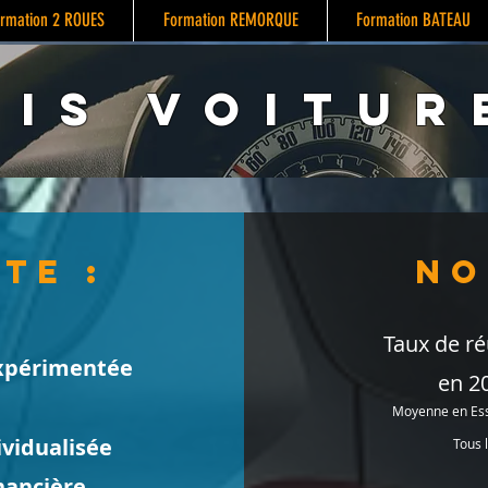
rmation 2 ROUES
Formation REMORQUE
Formation BATEAU
is voitur
ite :
NO
Taux de ré
xpérimentée
en 2
Moyenne en Esso
vidualisée
​Tous 
nancière