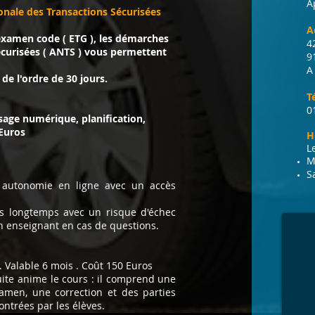
A
onale des Transactions Sécurisées
A
 examen code ( ETG ), les démarches
4
écurisées ( ANTS ) vous permettent
9
A
de l'ordre de 30 jours.
T
0
issage numérique, planification,
 Euros
H
L
M
S
autonomie en ligne avec un accès
s longtemps avec un risque d'échec
n enseignant en cas de questions.
). Valable 6 mois . Coût 150 Euros
ite anime le cours : il comprend une
xamen, une correction et des parties
ontrées par les élèves.