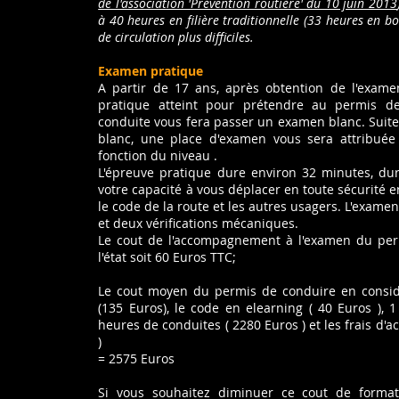
de l'association 'Prévention routière' du 10 juin 2013
à 40 heures en filière traditionnelle (33 heures en bo
de circulation plus difficiles.
Examen pratique
A partir de 17 ans, après obtention de l'exam
pratique atteint pour prétendre au permis de
conduite vous fera passer un examen blanc. Suite
blanc, une place d'examen vous sera attribué
fonction du niveau .
L'épreuve pratique dure environ 32 minutes, dur
votre capacité à vous déplacer en toute sécurité en
le code de la route et les autres usagers. L'ex
et deux vérifications mécaniques.
Le cout de l'accompagnement à l'examen du per
l'état soit 60 Euros TTC;
Le cout moyen du permis de conduire en considér
(135 Euros), le code en elearning ( 40 Euros ), 1
heures de conduites ( 2280 Euros ) et les frais d
)
= 2575 Euros
Si vous souhaitez diminuer ce cout de formati