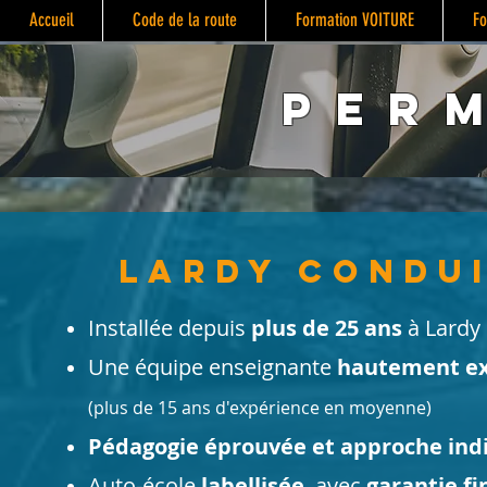
Accueil
Code de la route
Formation VOITURE
Fo
Perm
Lardy condu
Installée depuis
plus de 25 ans
à Lardy
Une équipe enseignante
hautement e
(plus de 15 ans d'expérience en moyenne)
Pédagogie éprouvée et approche indi
Auto-école
labellisée
, avec
garantie fi