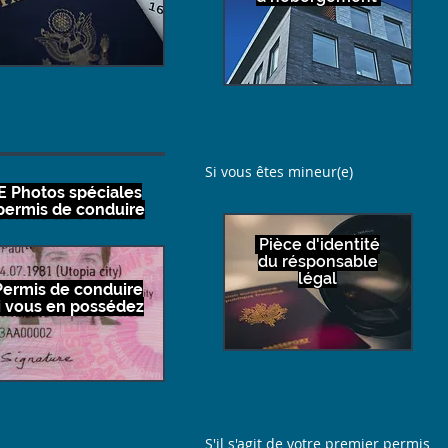
Si vous êtes mineur(e)
E Photos spéciales
permis de conduire
Pièce d'identité
du résponsable
légal
ermis de conduire
i vous en possédez
S'il s'agit de votre premier permis