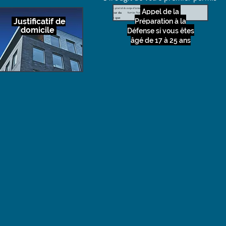
Appel de la
Justificatif de
Préparation à la
domicile
Défense si vous êtes
âgé de 17 à 25 ans