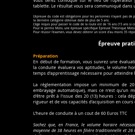
Vous serez convoqué sur le lieu de l'opérateur 
tablette. Le résultat vous sera communiqué dans
L'épreuve du code est obligatoire pour les personnes n'ayant pas de 
la dernière catégorie obtenue date de plus de 5 ans.
L’âge requis pour passer le code de la route est de 16 ans (15 ans si
Pour le permis Moto, une épreuve spécifique Epreuve Théorique Moto 
Pour réussir l'examen, vous devez obtenir un score d'au moins 35 rép
Épreuve
prat
Préparation
En début de formation, vous suivrez une évaluati
la conduite évaluera vos aptitudes, le volume hor
temps d'apprentissage nécessaire pour atteindre l
La réglementation impose un minimum de 20 
embrayage automatique), mais ce n'est qu'un m
d'être prêt à l'issue des 20 (13) heures : cela d
rigueur et de vos capacités d'acquisition en cours
L'heure de conduite à un cout de 60 Euros TTC
Sachez que, en France, le volume horaire nécessa
moyenne de 38 heures en filière traditionnelle et 2