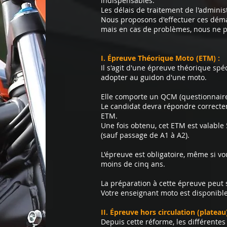
indispensables.
Les délais de traitement de l'adminis
Nous proposons d'
effectuer ces dém
mais en cas de problèmes, nous ne p
I. Épreuve Théorique Moto (ETM) :
Il s'agit d'une épreuve théorique sp
adopter au guidon d'une moto.
Elle comporte un QCM (questionnaire 
Le candidat devra répondre correct
ETM.
Une fois obtenu, cet ETM est valable 
(sauf passage de A1 à A2).
L'épreuve est obligatoire, même si v
moins de cinq ans.
La préparation à cette épreuve peut s
Votre enseignant moto est disponibl
II. Épreuve hors circulation (plateau)
Depuis cette réforme, les différentes