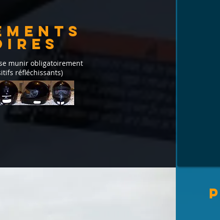
ements
oires
 se munir obligatoirement
ifs réfléchissants)