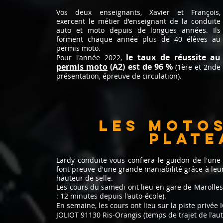
Vos deux enseignants, Xavier et François,
exer
cent le métier d
'enseignant de la conduite
auto et moto depuis de longues années. Ils
forment chaque année plus de 40 élèves au
permis moto.
le taux de réussite au
Pour l'année 2022,
permis moto
(A2) es
t de 96 %
(1ère et 2nde
présentation, épreuve de circulation).
Les motos
plate
Lardy conduite vous confiera le guidon de l'un
font preuve d'une grande maniabilité grâce à leur
hauteur de selle.
Les cours du samedi ont lieu en
gare de Marolles
: 12 minutes depuis l'auto-école).
En semaine, les cours ont lieu sur la piste privée
JOLIOT 91130 Ris-Orangis (temps de trajet de l'aut