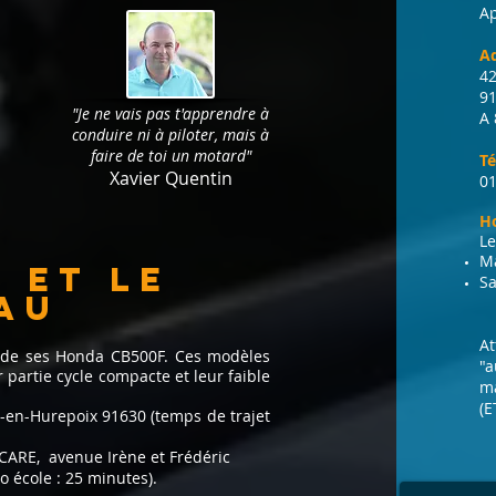
Ap
A
4
9
"Je ne vais pas t'apprendre à
A 
conduire ni à piloter, mais à
faire de toi un motard"
T
Xavier Quentin
01
Ho
Le
Ma
 et le
Sa
au
At
e de ses Honda CB500F. Ces modèles
"a
 partie cycle compacte et leur faible
ma
(E
-en-Hurepoix 91630 (temps de trajet
 ICARE, avenue Irène et Frédéric
o école : 25 minutes).