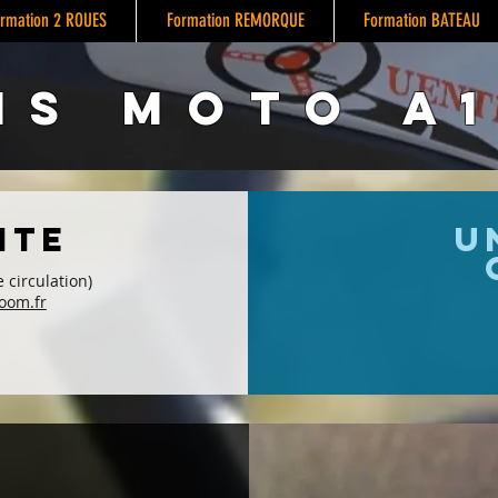
rmation 2 ROUES
Formation REMORQUE
Formation BATEAU
IS MOTO A1
ite
U
 circulation)
oom.fr