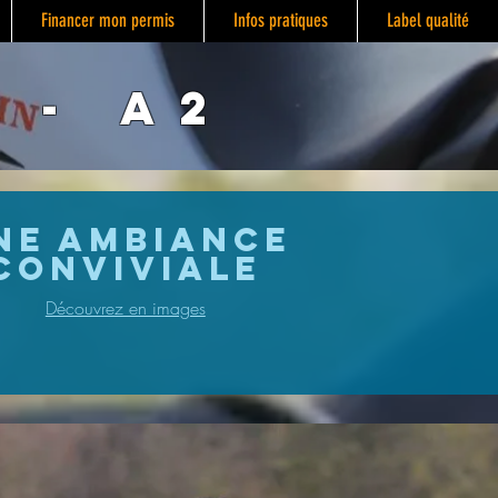
Financer mon permis
Infos pratiques
Label qualité
 - A2
ne ambiance
conviviAle
Découvrez en images