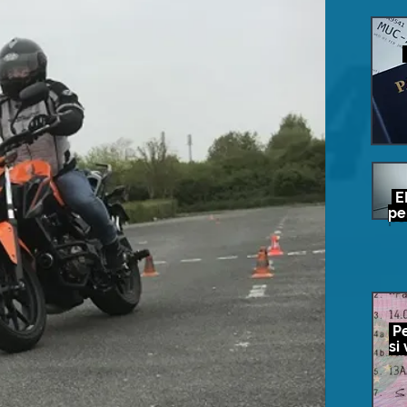
E
pe
Pe
si