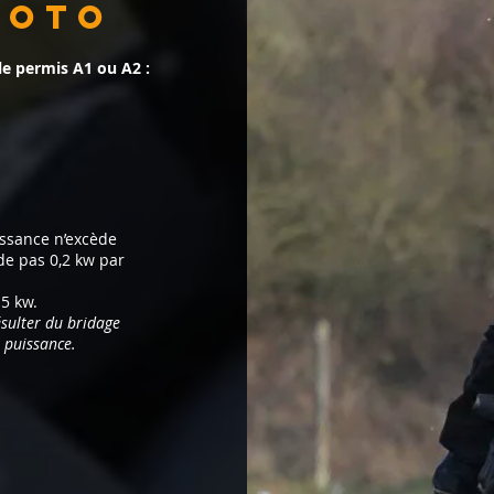
moto
le permis A1 ou A2 :
issance n’excède
de pas 0,2 kw par
5 kw.
ésulter du bridage
 puissance.