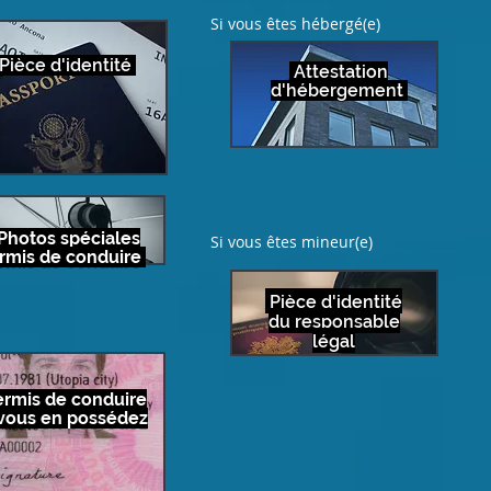
Si vous êtes hébergé(e)
Pièce d'identité
Attestation
d'hébergement
Photos spéciales
Si vous êtes mineur(e)
rmis de conduire
Pièce d'identité
du responsable
légal
rmis de conduire
 vous en possédez