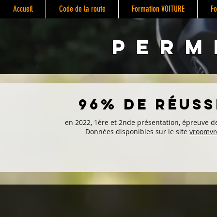
Accueil
Code de la route
Formation VOITURE
Fo
PERM
96% de réuss
en 2022, 1ère et 2nde présentation, épreuve de
Données disponibles sur le site
vroomvr